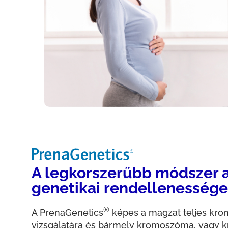
A legkorszerűbb módszer 
genetikai rendellenessége
®
A PrenaGenetics
képes a magzat teljes kr
vizsgálatára és bármely kromoszóma, vagy