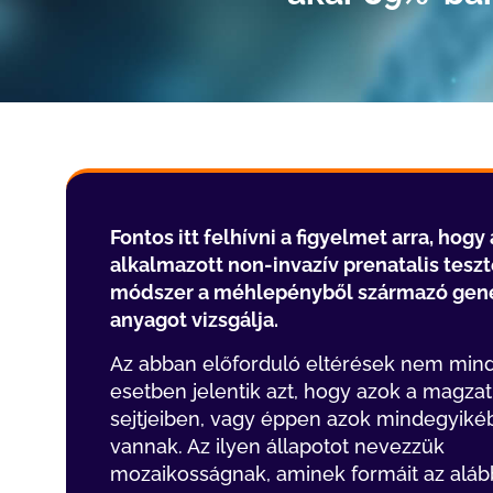
Fontos itt felhívni a figyelmet arra, hogy 
alkalmazott non-invazív prenatalis teszt
módszer a méhlepényből származó gene
anyagot vizsgálja.
Az abban előforduló eltérések nem min
esetben jelentik azt, hogy azok a magzat 
sejtjeiben, vagy éppen azok mindegyiké
vannak. Az ilyen állapotot nevezzük
mozaikosságnak, aminek formáit az aláb