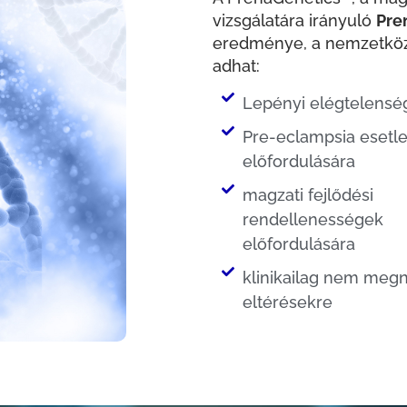
vizsgálatára irányuló
Pre
eredménye, a nemzetközi
adhat:
Lepényi elégtelensé
Pre-eclampsia esetl
előfordulására
magzati fejlődési
rendellenességek
előfordulására
klinikailag nem megn
eltérésekre