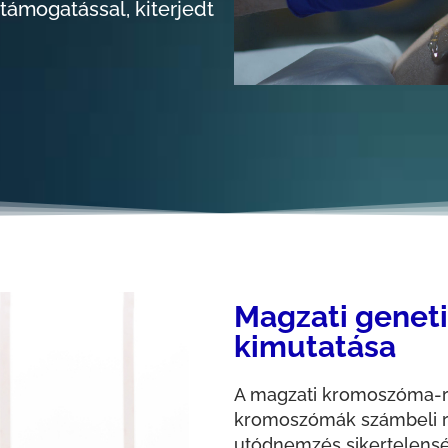
támogatással, kiterjedt
Magzati genet
kimutatása
A magzati kromoszóma-r
kromoszómák számbeli re
utódnemzés sikertelensé