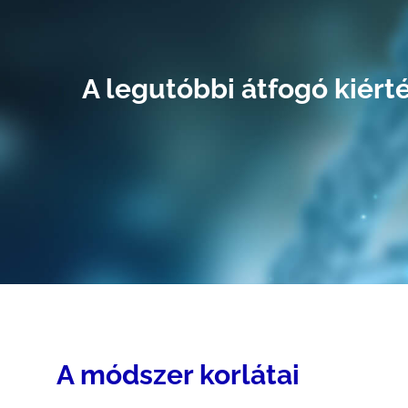
A legutóbbi átfogó kiért
A módszer korlátai