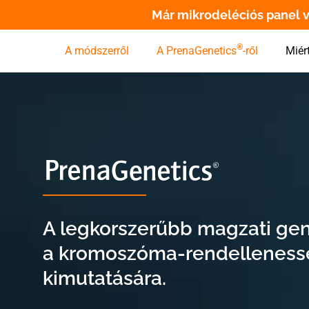
Már mikrodeléciós panel v
®
A módszerről
A PrenaGenetics
-ről
Miér
A legkorszerűbb magzati gene
a kromoszóma-rendellenes
kimutatására.