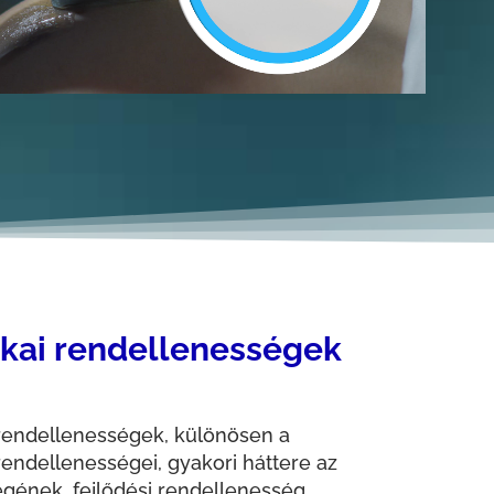
ikai rendellenességek
endellenességek, különösen a
ndellenességei, gyakori háttere az
gének, fejlődési rendellenesség,