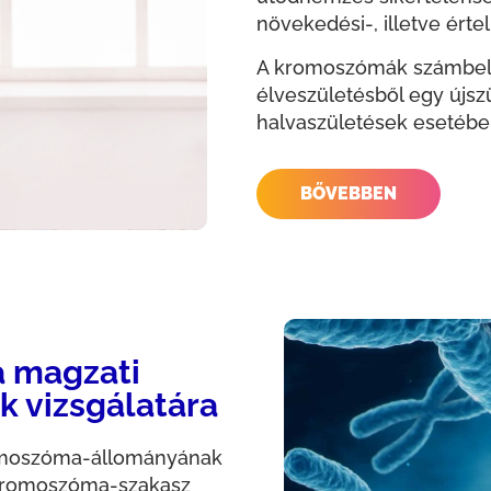
növekedési-, illetve ért
A kromoszómák számbeli
élveszületésből egy újsz
halvaszületések esetébe
BŐVEBBEN
a magzati
k vizsgálatára
omoszóma-állományának
 kromoszóma-szakasz