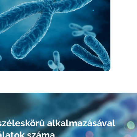
 széleskörű alkalmazásával
álatok száma.