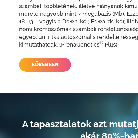
számbeli többletének, illetve hiányának kim
mérete nagyobb mint 7 megabázis (Mb). Ezzel 
18 ,13 – vagyis a Down-kór, Edwards-kór, illetv
nemi kromoszómák számbeli rendellenessége
egyéb, ún. ritka autoszomális rendellenesség
®
kimutathatóak. (PrenaGenetics
Plus)
BŐVEBBEN
A tapasztalatok azt mutat
akár 89%-ban