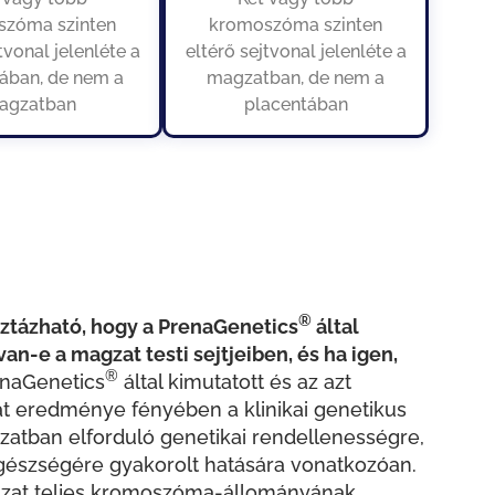
szóma szinten
kromoszóma szinten
tvonal jelenléte a
eltérő sejtvonal jelenléte a
ában, de nem a
magzatban, de nem a
agzatban
placentában
®
isztázható, hogy a PrenaGenetics
által
van-e a magzat testi sejtjeiben, és ha igen,
®
enaGenetics
által kimutatott és az azt
lat eredménye fényében a klinikai genetikus
atban elforduló genetikai rendellenességre,
egészségére gyakorolt hatására vonatkozóan.
gzat teljes kromoszóma-állományának