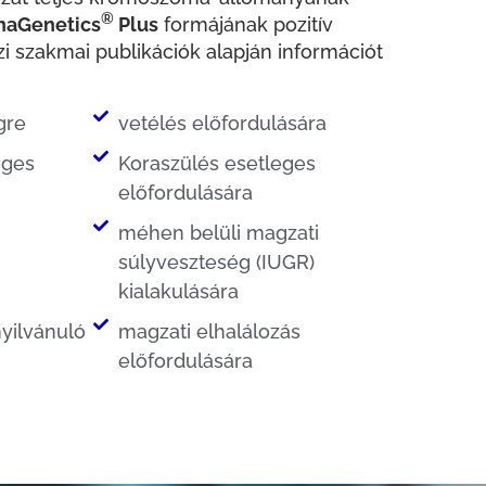
®
naGenetics
Plus
formájának pozitív
 szakmai publikációk alapján információt
gre
vetélés előfordulására
eges
Koraszülés esetleges
előfordulására
méhen belüli magzati
súlyveszteség (IUGR)
kialakulására
yilvánuló
magzati elhalálozás
előfordulására