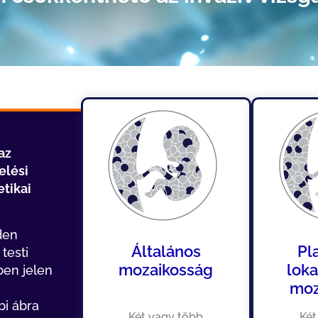
az
elési
tikai
den
Általános
Pl
testi
mozaikosság
loka
ben jelen
moz
bi ábra
Két vagy több
Két