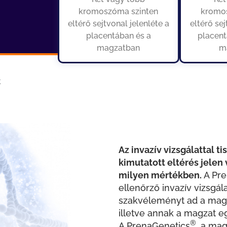
kromoszóma szinten
kromo
eltérő sejtvonal jelenléte a
eltérő sej
placentában és a
placent
magzatban
m
k
Az invazív vizsgálattal t
kimutatott eltérés jelen 
milyen mértékben.
A Pr
ellenőrző invazív vizsgá
szakvéleményt ad a magz
illetve annak a magzat 
®
A PrenaGenetics
, a ma