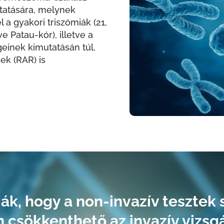
utatására, melynek
a gyakori triszómiák (21,
e Patau-kór), illetve a
inek kimutatásán túl,
ek (RAR) is
ják, hogy a non-invazív tesztek
 csökkenthető az invazív vizsg