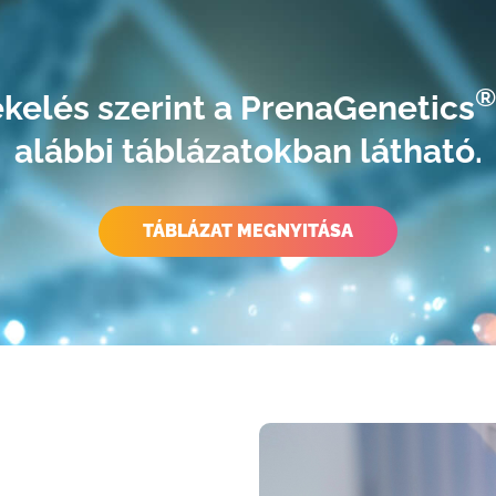
®
ékelés szerint a PrenaGenetics
alábbi táblázatokban látható.
TÁBLÁZAT MEGNYITÁSA