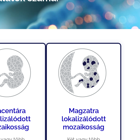
acentára
Magzatra
lizálódott
lokalizálódott
aikosság
mozaikosság
 vagy több
Két vagy több