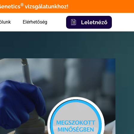
®
Genetics
vizsgálatunkhoz!
Leletnéző
ólunk
Elérhetőség