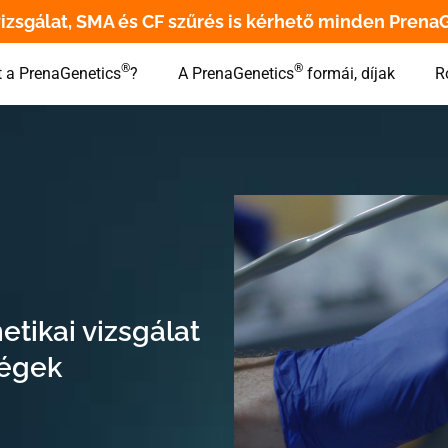
izsgálat, SMA és CF szűrés is kérhető minden Prena
®
®
t a PrenaGenetics
?
A PrenaGenetics
formái, díjak
R
tikai vizsgálat
ségek